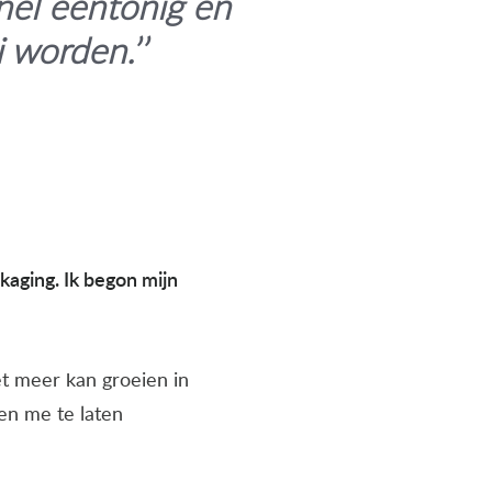
snel eentonig en
 worden.’’
ckaging. Ik begon mijn
niet meer kan groeien in
 en me te laten