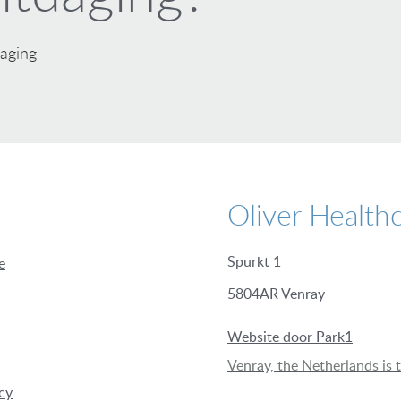
kaging
Oliver Health
Spurkt 1
e
5804AR Venray
Website door Park1
Venray, the Netherlands is
cy