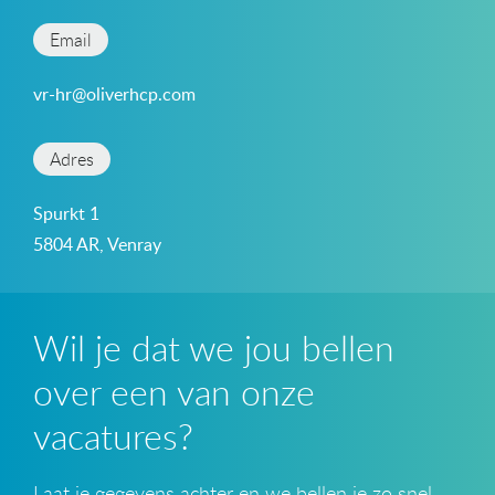
Email
vr-hr@oliverhcp.com
Adres
Spurkt 1
5804 AR, Venray
Wil je dat we jou bellen
over een van onze
vacatures?
Laat je gegevens achter en we bellen je zo snel